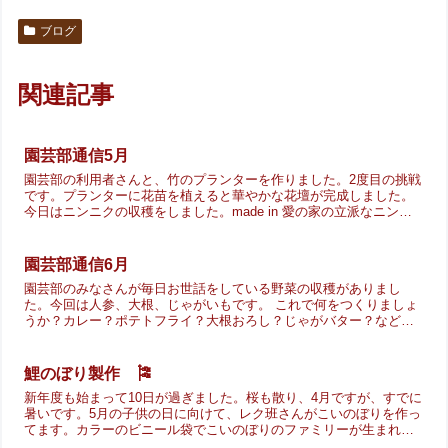
ブログ
関連記事
園芸部通信5月
園芸部の利用者さんと、竹のプランターを作りました。2度目の挑戦
です。プランターに花苗を植えると華やかな花壇が完成しました。
今日はニンニクの収穫をしました。made in 愛の家の立派なニンニ
クです。しばらく風通しのいい場所で保存して、園芸...
園芸部通信6月
園芸部のみなさんが毎日お世話をしている野菜の収穫がありまし
た。今回は人参、大根、じゃがいもです。 これで何をつくりましょ
うか？カレー？ポテトフライ？大根おろし？じゃがバター？などな
どみなさんいろんな意見がでていました。来週調理するようで
す。...
鯉のぼり製作 🎏
新年度も始まって10日が過ぎました。桜も散り、4月ですが、すでに
暑いです。5月の子供の日に向けて、レク班さんがこいのぼりを作っ
てます。カラーのビニール袋でこいのぼりのファミリーが生まれて
います。来週園庭に泳ぎだす予定。今から楽しみですね(*...