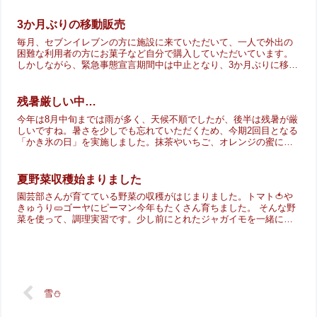
3か月ぶりの移動販売
毎月、セブンイレブンの方に施設に来ていただいて、一人で外出の
困難な利用者の方にお菓子など自分で購入していただいています。
しかしながら、緊急事態宣言期間中は中止となり、3か月ぶりに移動
販売が開催されました。みなさん待ちに待った買い物。お菓子や...
残暑厳しい中…
今年は8月中旬までは雨が多く、天候不順でしたが、後半は残暑が厳
しいですね。暑さを少しでも忘れていただくため、今期2回目となる
「かき氷の日」を実施しました。抹茶やいちご、オレンジの蜜にミ
ルクやあんこをのせていただきました。みなさん甘い蜜と冷た...
夏野菜収穫始まりました
園芸部さんが育てている野菜の収穫がはじまりました。トマト🍅や
きゅうり🥒ゴーヤにピーマン今年もたくさん育ちました。 そんな野
菜を使って、調理実習です。少し前にとれたジャガイモを一緒に調
理をします。今日はじゃがバターとポテトサラダを作りました。...
雪⛄