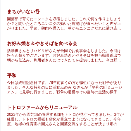
そこそこだったとのことですが…なんと準優勝🏆しました。素晴...
まちがいない👌
園芸部で育てたニンニクを収穫しました。これで何を作りましょう
か？と聞いたところニンニクの効いた唐揚げが食べたい！と声が上
がりました。早速、鶏肉を購入し、朝からニンニクだれに漬け込み
いざ調理実習🐓 ニンニクのいい香りが施設中に漂ってきます。揚...
お好み焼き＆やきそばを食べる会
活動班さんとリハビリ班さんが合同でお食事会をしました。今回は
粉もん祭りでございます。お好み焼きとやきそばを担当職員総出で
朝から仕込み、利用者さんにはできたてを提供しました。今は野菜
も粉も値上がりしていてなかなか大変ですが、予算内で実施でき
る...
平和
今日は終戦記念日です。78年前多くの方が犠牲になった戦争があり
ました。そんな特別の日に活動班のみ なさんが「平和の町ミュージ
アム」に見学に行きました。戦争の遺構やその当時の生活の様子を
みなさん真剣に見学されていました。施設にも戦時中を過ごし...
トトロファームからリニューアル
2023年から園芸部の管理する畑をトトロが見守ってきました。3年が
経過し、トトロの看板も劣化が目立つようになってきました。今年
度、地域の保育園の園児さんと園芸交流をすることが決まり畑の看
板もつくりかえることになりました。子どもたちが好きなキ...