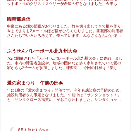
ットボトルのクリスマスツリーが希望の灯となりました。今年もペ
ットボトルでクリスマスツリーを作ろうと、利用者さんと一緒に...
園芸部通信
中庭にある畑の拡張がおわりました。竹を切り出してきて柵を作り
今までよりも2メートルほど幅がひろくなりました。園芸部の利用者
さんたちでいろいろ考えて、作っています。みなさんなんだか楽し
そうです。 その後ホームセンターに春に植え付ける種を買いに...
ふうせんバレーボール北九州大会
7/2に開催された「ふうせんバレーボール北九州大会」に参戦しまし
た。市内の障害者施設や、地域の団体など多く参加されていて愛の
家からも2チームが参加しました。練習3回…今回の目標は「楽しく
やること」関係者の皆さんや対戦相手の方々と交流すること...
愛の家まつり 午前の部🎄
年に1度の「愛の家まつり」開催です。今年も感染症の予防のため、
施設利用者さん限定となりました。午前中は「サンタショット！」
と「サンタクロース福笑い」がおこなわれました。サンタショット
では、サンタをめがけてピンポン球を投げてサンタを落とします...
8月も終わりなのに…