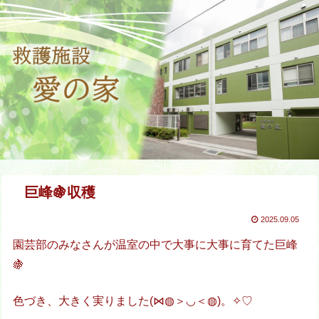
巨峰🍇収穫
2025.09.05
園芸部のみなさんが温室の中で大事に大事に育てた巨峰
🍇
色づき、大きく実りました(⋈◍＞◡＜◍)。✧♡