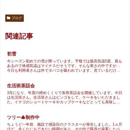
ブログ
関連記事
初雪
今シーズン初めての雪が降っています。予報では最高気温5度、風も
あるので体感気温はマイナスだそうです。そんな寒さの中ですが…
今日も利用者さんは外でタバコを吸われています。見ているだけで
も風邪をひきそうなのですが…風邪をひかないように・・・気を...
生活班茶話会
3月になり、年度の締めくくりで各班茶話会を開催しています。今日
は生活班さん。生活班さんはビンゴをして、ケーキをいただきまし
た。イチゴのショートケーキやカップケーキなどとっても美味しそ
う。皆さんとっても嬉しそうでした。4月からはまた新しい体制...
ツリー🎄制作中
ちょうど一年前 施設で感染症のクラスターが発生しました。1ヵ月
ほど、全くなにもできない時期があり、その中で職員が発案したペ