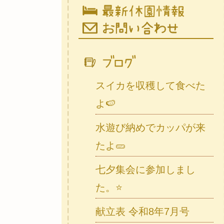
スイカを収穫して食べた
よ🍉
水遊び納めでカッパが来
たよ🥒
七夕集会に参加しまし
た。⭐
献立表 令和8年7月号