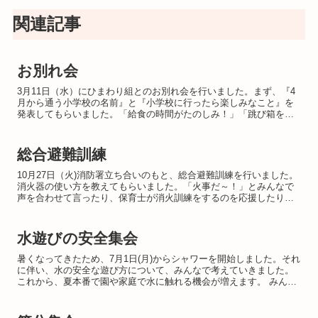
関連記事
お別れ会
3月11日（水）にひまわり組とのお別れ会を行いました。まず、『4
月から通う小学校の名前』と『小学校に行ったら楽しみなこと』を
発表してもらいました。「給食の時間がたのしみ！」「跳び箱をす
るのがたのしみ！」などなど…。期待に満ち溢れた笑顔で教え...
総合避難訓練
10月27日（火)消防署立ち合いのもと、総合避難訓練を行いました。
消火器の使い方を教えてもらいました。「火事だ～！」とみんなで
声を合わせて言ったり、保育士が消火訓練をするのを応援したりし
ましたよ。 消防士さんたちに、お礼のプレゼントを渡しま...
水遊びの安全集会
暑くなってきたため、7月1日(月)からシャワーを開始しました。それ
に伴い、水の安全な遊び方について、みんなで考えていきました。
これから、夏本番で園や家庭で水に触れる機会が増えます。 みんな
が、安全を意識して楽しめると良いですね。