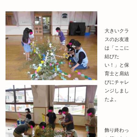
大きいクラ
スのお友達
は「ここに
結びた
い！」と保
育士と肩結
びにチャレ
ンジしまし
たよ。
飾り終わっ