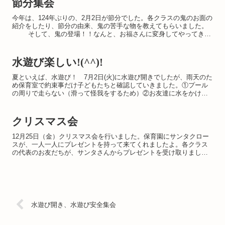
節分集会
今年は、124年ぶりの、2月2日が節分でした。各クラスの鬼のお面の
紹介をしたり、節分の由来、鬼の苦手な物を教えてもらいました。
そして、鬼の登場！！なんと、お福さんに変身してやってきま
した。 コロナ対策の為、鬼もマスクをして...
水遊び楽しい!(^^)!
夏といえば、水遊び！ 7月2日(火)に水遊び開きでしたが、雨天のた
め保育室で約束事だけ子どもたちと確認していきました。①プール
の周りで走らない（滑って怪我をするため）②お友達に水をかけな
い（顔にかかるのが嫌なお友達もいるため）③毎日、着替え...
クリスマス会
12月25日（金）クリスマス会を行いました。保育園にサンタクロー
スが、一人一人にプレゼントを持って来てくれましたよ。各クラス
の代表のお友だちが、サンタさんからプレゼントを受け取りまし
た。小さいクラスの子ども達は、サンタさんにびっくりしていま...
水遊び開き、水遊び安全集会