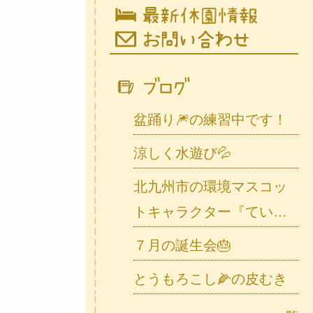
盆踊り🎆の練習中です！
涼しく水遊び💦
北九州市の環境マスコッ
トキャラクター『ていた
ん』が遊びに来ました！
７月の誕生会🎂
とうもろこし🌽の皮むき