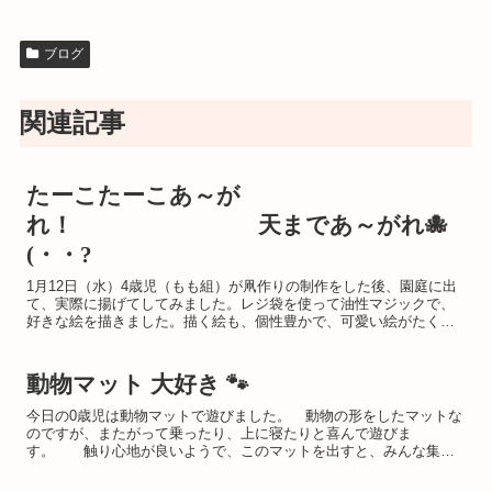
ブログ
関連記事
たーこたーこあ～が
れ！ 天まであ～がれ🐙
(・・?
1月12日（水）4歳児（もも組）が凧作りの制作をした後、園庭に出
て、実際に揚げてしてみました。レジ袋を使って油性マジックで、
好きな絵を描きました。描く絵も、個性豊かで、可愛い絵がたくさ
んありましたよ！！ さぁ！出来ました！凧揚げ...
動物マット 大好き 🐾
今日の0歳児は動物マットで遊びました。 動物の形をしたマットな
のですが、またがって乗ったり、上に寝たりと喜んで遊びま
す。 触り心地が良いようで、このマットを出すと、みんな集ま
って来ます たくさん遊んで、元気いっぱい大きくなってね！！