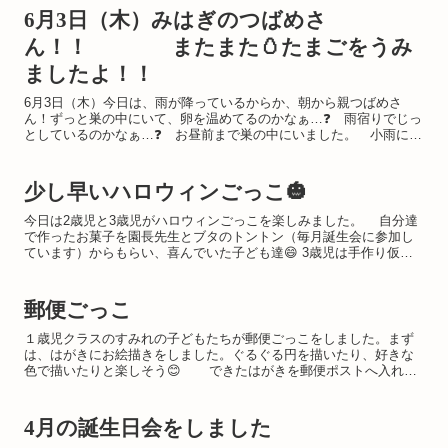
6月3日（木）みはぎのつばめさ
ん！！ またまた🥚たまごをうみ
ましたよ！！
6月3日（木）今日は、雨が降っているからか、朝から親つばめさ
ん！ずっと巣の中にいて、卵を温めてるのかなぁ…❓ 雨宿りでじっ
としているのかなぁ…❓ お昼前まで巣の中にいました。 小雨にな
った時に、親つばめさんがどこかに飛んでいきました！！そこ...
少し早いハロウィンごっこ🎃
今日は2歳児と3歳児がハロウィンごっこを楽しみました。 自分達
で作ったお菓子を園長先生とブタのトントン（毎月誕生会に参加し
ています）からもらい、喜んでいた子ども達😄 3歳児は手作り仮装
もしていました。
郵便ごっこ
１歳児クラスのすみれの子どもたちが郵便ごっこをしました。まず
は、はがきにお絵描きをしました。ぐるぐる円を描いたり、好きな
色で描いたりと楽しそう😊 できたはがきを郵便ポストへ入れま
した。 「郵便屋さんよろしくね～」👍郵便屋さんの帽...
4月の誕生日会をしました