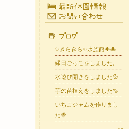
✨きらきら✨水族館🐠🐙
縁日ごっこをしました。
水遊び開きをしました💦
芋の苗植えをしました🍠
いちごジャムを作りまし
た🍓