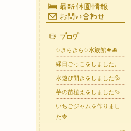
✨きらきら✨水族館🐠🐙
縁日ごっこをしました。
水遊び開きをしました💦
芋の苗植えをしました🍠
いちごジャムを作りまし
た🍓