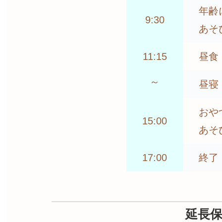
年齢
9:30
あそ
11:15
昼食
～
昼寝
おや
15:00
あそ
17:00
終了
延長