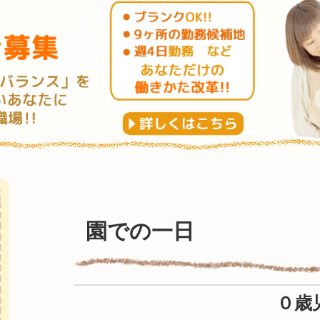
園での一日
０歳