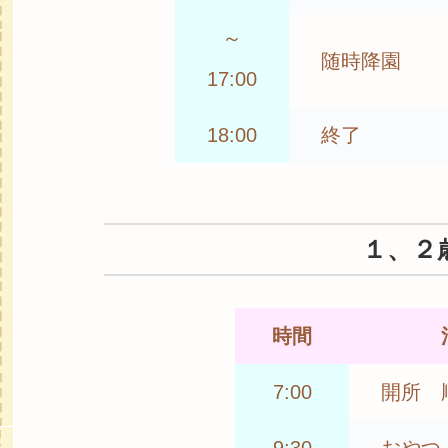
～
随時降園
17:00
18:00
終了
１、２
時間
7:00
開所 
9:30
おやつ