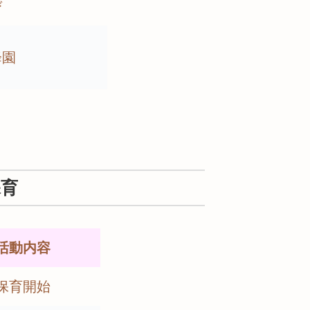
び
降園
保育
活動内容
保育開始