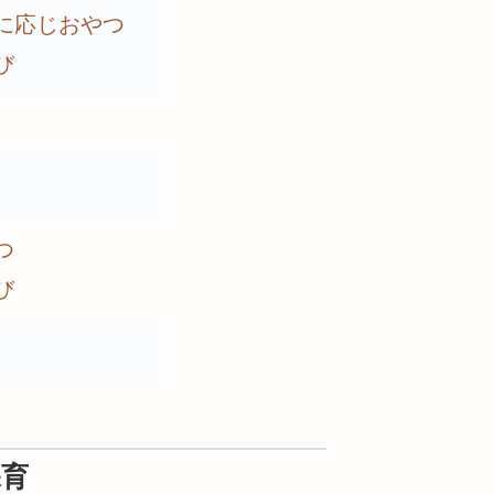
に応じおやつ
び
つ
び
保育