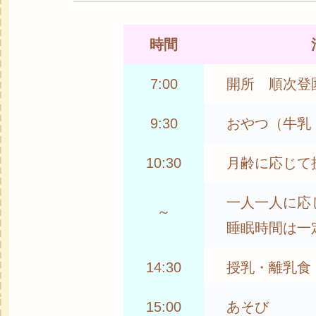
時間
7:00
開所 順次登
9:30
おやつ（牛乳
10:30
月齢に応じて
一人一人に応
～
睡眠時間は一
14:30
授乳・離乳食
15:00
あそび