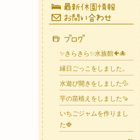
✨きらきら✨水族館🐠🐙
縁日ごっこをしました。
水遊び開きをしました💦
芋の苗植えをしました🍠
いちごジャムを作りまし
た🍓