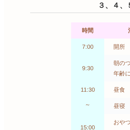
３、４、
時間
7:00
開所
朝の
9:30
年齢
11:30
昼食
～
昼寝
おや
15:00