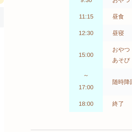
11:15
昼食
12:30
昼寝
おやつ
15:00
あそび
～
随時降
17:00
18:00
終了