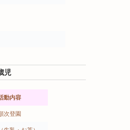
歳児
活動内容
順次登園
（牛乳・お茶）