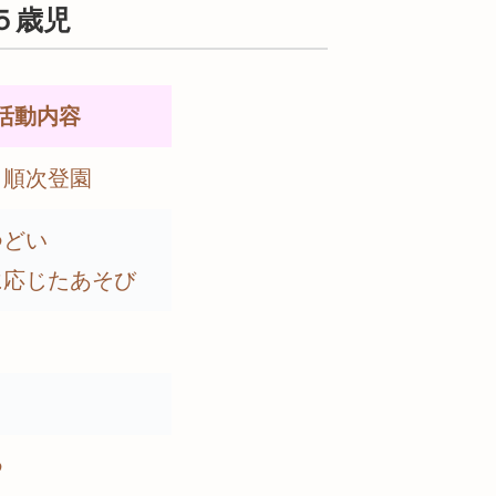
５歳児
活動内容
 順次登園
つどい
に応じたあそび
つ