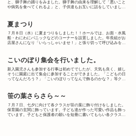
と、獅子舞の踊りをみました。獅子舞の由来を理解して「悪いこと
や病気を食べてくれるよ」と、子供達もお互いに話をしていました
が、獅子舞が登場すると少し怖がる様子も見られました。今はコロ
ナ...
夏まつり
７月８日（水）に夏まつりをしました！！ホールでは、お面・水風
船・わにわにパニックなどのコーナーを設置しました。年長組がお
店屋さんになり「いらっしゃいませ！」と張り切って呼び込みを頑
張ってくれました！絵本の部屋には、年長組が中心となって制作
し...
こいのぼり集会を行いました。
新入園児さんも参加する行事は初めてでしたが、天気も良く、嬉し
そうに園庭に出て集会に参加することができました。「こどもの日
ってなんだろう？」「こいのぼりってなんで飾るのかな？」等クイ
ズ形式で知ることができました。最後は元気よく泳ぐこいのぼり
を...
笹の葉さらさら～～
７月７日、七夕に向けて各クラスが笹の葉に飾り付けをしました。
保育園の玄関に飾っています。子ども達が作った可愛い作品も飾っ
ています。子どもと保護者の願いを短冊に書いてもらい各クラスで
飾りました。北方なかよし保育園のみんなの願いが叶いますよう
に...