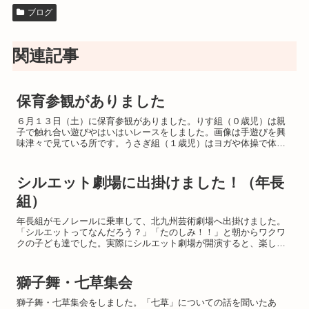
ブログ
関連記事
保育参観がありました
６月１３日（土）に保育参観がありました。りす組（０歳児）は親
子で触れ合い遊びやはいはいレースをしました。画像は手遊びを興
味津々で見ている所です。うさぎ組（１歳児）はヨガや体操で体を
動かしました。画像は絵本読みの様子です。真剣な表情で見てい
ま...
シルエット劇場に出掛けました！（年長
組）
年長組がモノレールに乗車して、北九州芸術劇場へ出掛けました。
「シルエットってなんだろう？」「たのしみ！！」と朝からワクワ
クの子ども達でした。実際にシルエット劇場が開演すると、楽しい
催しに釘付け！楽しい思い出が出来ました。
獅子舞・七草集会
獅子舞・七草集会をしました。「七草」についての話を聞いたあ